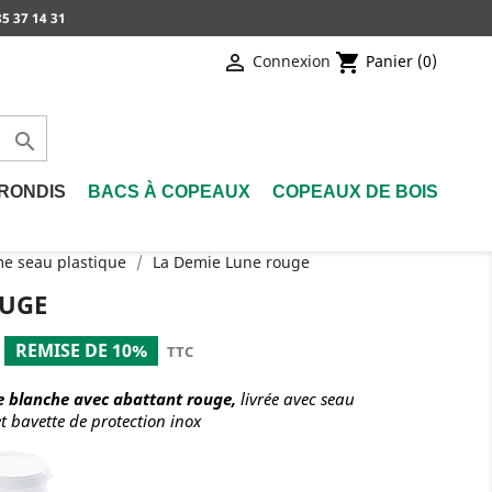
5 37 14 31

shopping_cart
Connexion
Panier
(0)

RONDIS
BACS À COPEAUX
COPEAUX DE BOIS
me seau plastique
La Demie Lune rouge
OUGE
REMISE DE 10%
TTC
ie blanche avec abattant rouge,
livrée avec seau
et bavette de protection inox