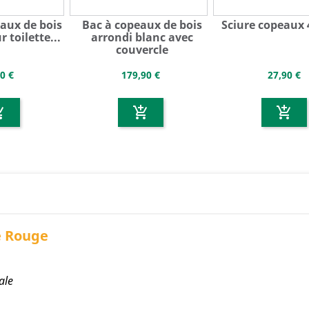
eaux de bois
Bac à copeaux de bois
Sciure copeaux 4
 toilette...
arrondi blanc avec
couvercle
0 €
179,90 €
27,90 €
g_cart
add_shopping_cart
add_shopping_cart
e Rouge
ale