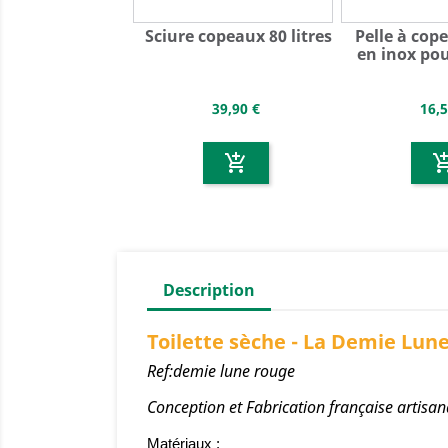
Sciure copeaux 80 litres
Pelle à cop
en inox pour
39,90 €
16,5
add_shopping_cart
add_shoppin
Description
Toilette sèche - La Demie Lun
Ref:demie lune rouge
Conception et Fabrication française artisan
Matériaux :