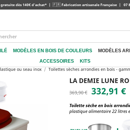
🇫🇷
 gratuite dès 140€ d'achat*
|
Fabrication artisanale Française
|
07 8
ILÉ
MODÈLES EN BOIS DE COULEURS
MODÈLES AR
ACCESSOIRES
KITS
lastique ou seau inox
Toilettes sèches arrondies en bois - gam
LA DEMIE LUNE R
332,91 €
369,90 €
Toilette sèche en bois arrond
plastique alimentaire 22 litres 