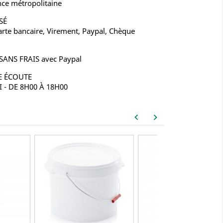
nce métropolitaine
SÉ
rte bancaire, Virement, Paypal, Chèque
 SANS FRAIS avec Paypal
E ÉCOUTE
- DE 8H00 À 18H00
keyboard_arrow_left
keyboard_arrow_right