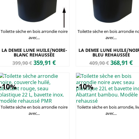
Toilette sèche en bois arrondie noire
Toilette sèche en bois arrondie n
avec...
avec...
LA DEMIE LUNE HUILE/NOIRE-
LA DEMIE LUNE HUILE/NOIR
BLANC REHAUSSÉE
BLEU REHAUSSÉE
Prix
Prix
Prix
Prix
359,91 €
368,91 €
399,90 €
409,90 €
de
de
base
base
-10%
-10%
Toilette sèche en bois arrondie noire
Toilette sèche en bois arrondie, li
avec...
avec...