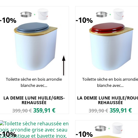
de
de
base
base
-10%
-10%
Toilette sèche en bois arrondie
Toilette sèche en bois arrondi
blanche avec...
blanche avec...
LA DEMIE LUNE HUILE/GRIS-
LA DEMIE LUNE HUILE/ROU
REHAUSSÉE
REHAUSSÉE
Prix
Prix
Prix
Prix
359,91 €
359,91 €
399,90 €
399,90 €
de
de
base
base
-10%
-10%