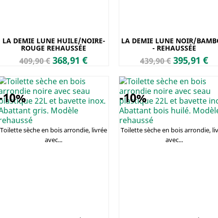
LA DEMIE LUNE HUILE/NOIRE-
LA DEMIE LUNE NOIR/BAM
ROUGE REHAUSSÉE
- REHAUSSÉE
Prix
Prix
Prix
Prix
368,91 €
395,91 €
409,90 €
439,90 €
de
de
base
base
-10%
-10%
Toilette sèche en bois arrondie, livrée
Toilette sèche en bois arrondie, li
avec...
avec...