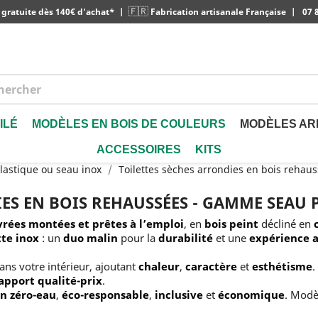
🇫🇷
 gratuite dès 140€ d'achat*
|
Fabrication artisanale Française
|
07 8
ILÉ
MODÈLES EN BOIS DE COULEURS
MODÈLES AR
ACCESSOIRES
KITS
lastique ou seau inox
Toilettes sèches arrondies en bois rehau
ES EN BOIS REHAUSSÉES - GAMME SEAU 
ivrées montées et prêtes à l’emploi
, en
bois peint
décliné en
te inox
: un
duo malin
pour la
durabilité
et une
expérience 
ans votre intérieur, ajoutant
chaleur
,
caractère
et
esthétisme
.
apport qualité-prix
.
on zéro-eau
,
éco-responsable
,
inclusive
et
économique
. Modè