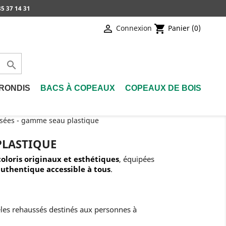
5 37 14 31

shopping_cart
Connexion
Panier
(0)

RONDIS
BACS À COPEAUX
COPEAUX DE BOIS
ssées - gamme seau plastique
PLASTIQUE
coloris originaux et esthétiques
, équipées
authentique
accessible à tous
.
les rehaussés destinés aux personnes à