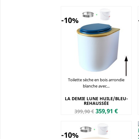
de
base
-10%
Toilette sèche en bois arrondie
blanche avec...
LA DEMIE LUNE HUILE/BLEU-
REHAUSSÉE
Prix
Prix
359,91 €
399,90 €
de
base
-10%