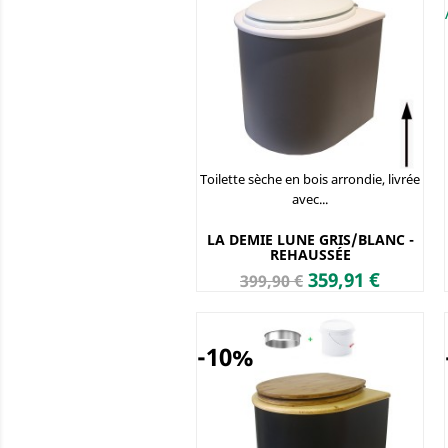
Toilette sèche en bois arrondie, livrée
avec...
LA DEMIE LUNE GRIS/BLANC -
REHAUSSÉE
Prix
Prix
359,91 €
399,90 €
de
base
-10%