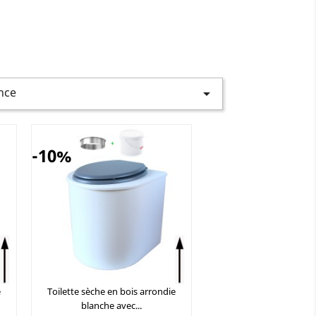
nce

-10%
e
Toilette sèche en bois arrondie
blanche avec...