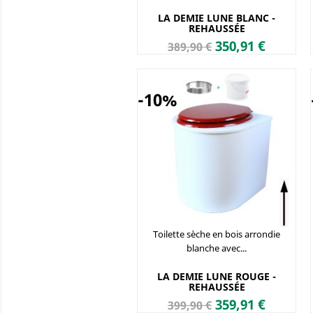
LA DEMIE LUNE BLANC -
REHAUSSÉE
Prix
Prix
350,91 €
389,90 €
de
base
-10%
Toilette sèche en bois arrondie
blanche avec...
LA DEMIE LUNE ROUGE -
REHAUSSÉE
Prix
Prix
359,91 €
399,90 €