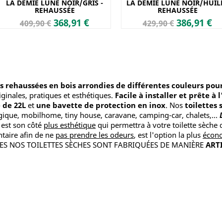
LA DEMIE LUNE NOIR/GRIS -
LA DEMIE LUNE NOIR/HUILE
REHAUSSÉE
REHAUSSÉE
Prix
Prix
Prix
Prix
368,91 €
386,91 €
409,90 €
429,90 €
de
de
base
base
es rehaussées en bois arrondies de différentes couleurs pour
iginales, pratiques et esthétiques.
Facile à installer et prête à 
e de 22L
et
une bavette de protection en inox
. Nos
toilettes
ique, mobilhome, tiny house, caravane, camping-car, chalets,...
 est son côté
plus esthétique
qui permettra à votre toilette sèche 
ntaire afin de ne
pas prendre les odeurs
, est l'option la plus
écon
OUTES NOS TOILETTES SÈCHES SONT FABRIQUÉES DE MANIÈRE
ART