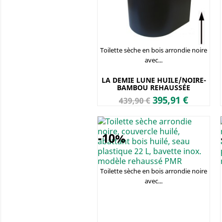
Toilette sèche en bois arrondie noire
avec...
LA DEMIE LUNE HUILE/NOIRE-
BAMBOU REHAUSSÉE
Prix
Prix
395,91 €
439,90 €
de
base
-10%
Toilette sèche en bois arrondie noire
avec...