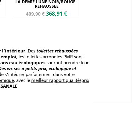
 -
LA DEMIE LUNE NOIR/ROUGE -
REHAUSSÉE
Prix
Prix
368,91 €
409,90 €
de
base
 l'intérieur
. Des
toilettes rehaussées
l'emploi
, les toilettes arrondies PMR sont
 sans eau écologiques
sauront prendre leur
Des wc sec à petits prix, écologique et
de s'intégrer parfaitement dans votre
omique
, avec le
meilleur rapport qualité/prix
ISANALE