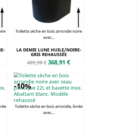
oire
Toilette sèche en bois arrondie noire
avec...
E-
LA DEMIE LUNE HUILE/NOIRE-
GRIS REHAUSSÉE
Prix
Prix
368,91 €
409,90 €
de
base
-10%
vrée
Toilette sèche en bois arrondie, livrée
avec...