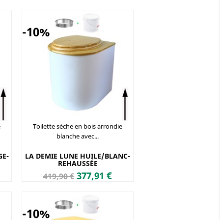
de
base
-10%
e
Toilette sèche en bois arrondie
blanche avec...
GE-
LA DEMIE LUNE HUILE/BLANC-
REHAUSSÉE
Prix
Prix
377,91 €
419,90 €
de
base
-10%