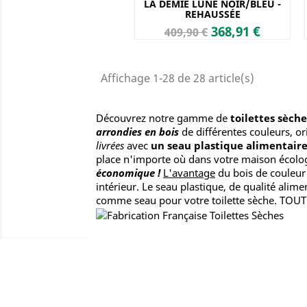
LA DEMIE LUNE NOIR/BLEU -
REHAUSSÉE
Prix
Prix
368,91 €
409,90 €
de
base
Affichage 1-28 de 28 article(s)
Découvrez notre gamme de
toilettes sèch
arrondies en bois
de différentes couleurs, or
livrées
avec
un seau plastique alimentair
place n'importe où dans votre maison écolog
économique !
L'avantage
du bois de couleur
intérieur.
Le seau plastique, de qualité alime
comme seau pour votre toilette sèche. T