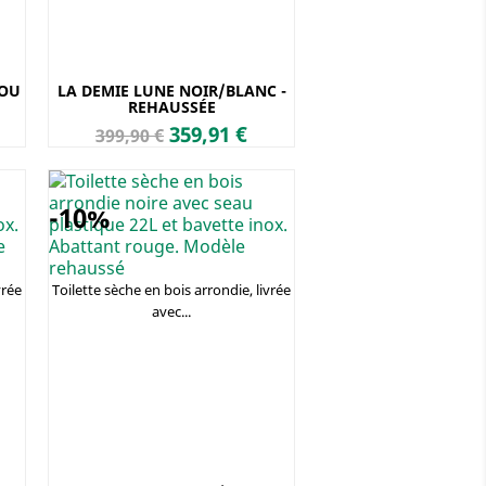
BOU
LA DEMIE LUNE NOIR/BLANC -
REHAUSSÉE
Prix
Prix
359,91 €
399,90 €
de
base
-10%
vrée
Toilette sèche en bois arrondie, livrée
avec...