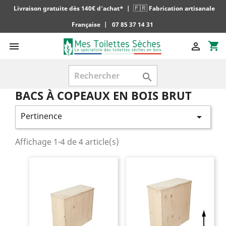
🇫🇷
Livraison gratuite dès 140€ d'achat*
|
Fabrication artisanale
Française
|
07 85 37 14 31
shopping_cart



BACS À COPEAUX EN BOIS BRUT
Pertinence

Affichage 1-4 de 4 article(s)