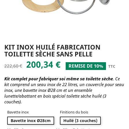
KIT INOX HUILÉ FABRICATION
TOILETTE SÈCHE SANS PELLE
200,34 €
222,60 €
REMISE DE 10%
TTC
Kit complet pour fabriquer soi même sa toilette sèche
. Ce
kit comprend un seau inox de 22 litres, un couvercle pour seau
inox, une bavette inox Ø28 cm
et un ensemble
lunette/abattant en bois spécial toilette sèche huilé (3
couches).
Bavette inox
Finitions du bois
Bavette inox Ø28cm
Huilé (3 couches)