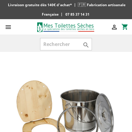
🇫🇷
Livraison gratuite dès 140€ d'achat*
|
Fabrication artisanale
Française
|
07 85 37 14 31
shopping_cart


