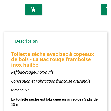
add_shopping_cart
add_shopping_c
Description
Toilette sèche avec bac à copeaux
de bois - La Bac rouge framboise
inox huilée
Ref:bac-rouge-inox-huile
Conception et Fabrication française artisanale
Matériaux :
La
toilette sèche
est fabriquée
en pin épicéa 3 plis de
19 mm.