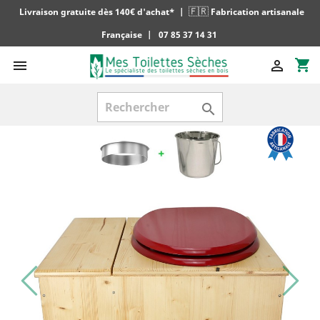
🇫🇷
Livraison gratuite dès 140€ d'achat*
|
Fabrication artisanale
Française
|
07 85 37 14 31
shopping_cart


