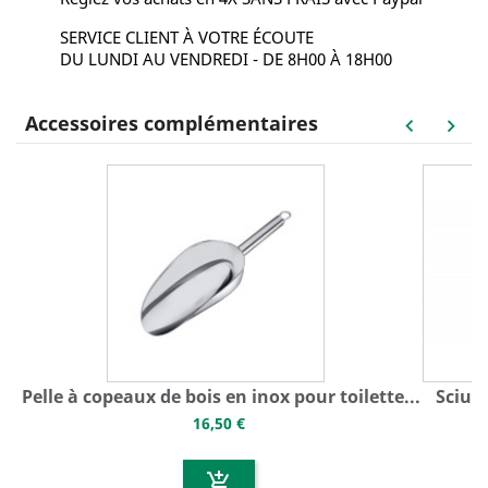
SERVICE CLIENT À VOTRE ÉCOUTE
DU LUNDI AU VENDREDI - DE 8H00 À 18H00
Accessoires complémentaires
keyboard_arrow_left
keyboard_arrow_right
Pelle à copeaux de bois en inox pour toilette...
Sciure
16,50 €
add_shopping_cart