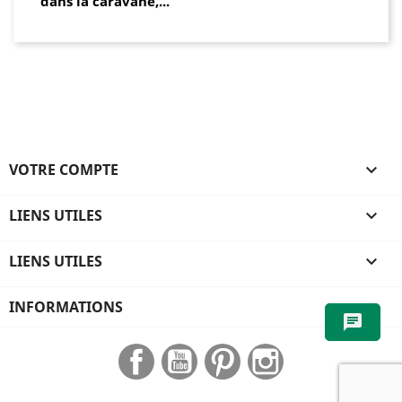
dans la caravane,...
VOTRE COMPTE

LIENS UTILES

LIENS UTILES

INFORMATIONS
chat
Facebook
YouTube
Pinterest
Instagram