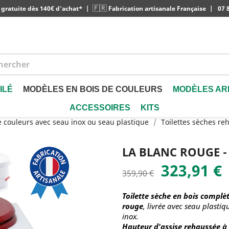
🇫🇷
 gratuite dès 140€ d'achat*
|
Fabrication artisanale Française
|
07 8
ILÉ
MODÈLES EN BOIS DE COULEURS
MODÈLES AR
ACCESSOIRES
KITS
e couleurs avec seau inox ou seau plastique
Toilettes sèches r
LA BLANC ROUGE -
323,91 €
359,90 €
Toilette sèche en bois complè
rouge
, livrée avec seau plastiq
inox.
Hauteur d'assise rehaussée à