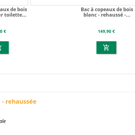
eaux de bois
Bac à copeaux de bois
 toilette...
blanc - rehaussé -...
0 €
149,90 €
g_cart
add_shopping_cart
e - rehaussée
ale