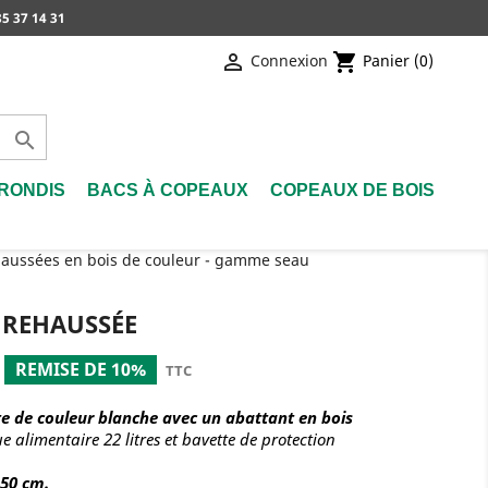
5 37 14 31

shopping_cart
Connexion
Panier
(0)

RONDIS
BACS À COPEAUX
COPEAUX DE BOIS
ehaussées en bois de couleur - gamme seau
 REHAUSSÉE
REMISE DE 10%
TTC
te de couleur blanche avec un abattant en bois
ue alimentaire 22 litres et bavette de protection
 50 cm.