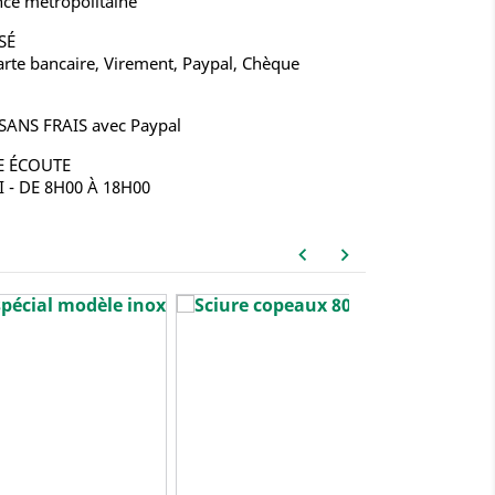
nce métropolitaine
SÉ
rte bancaire, Virement, Paypal, Chèque
 SANS FRAIS avec Paypal
E ÉCOUTE
- DE 8H00 À 18H00
keyboard_arrow_left
keyboard_arrow_right