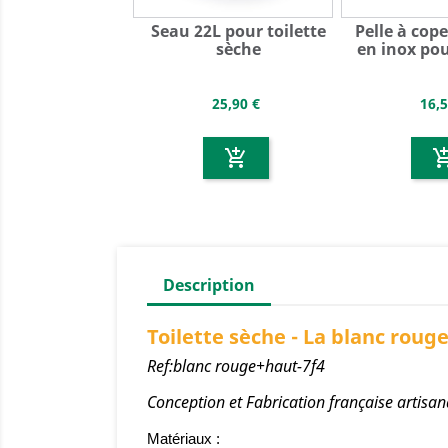
Seau 22L pour toilette
Pelle à cop
sèche
en inox pour
25,90 €
16,5
add_shopping_cart
add_shoppin
Description
Toilette sèche - La blanc roug
Ref:blanc rouge+haut-7f4
Conception et Fabrication française artisan
Matériaux :