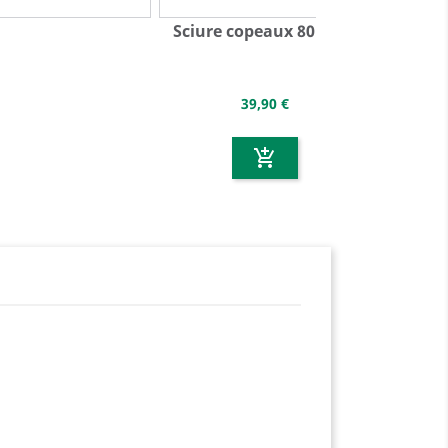
Sciure copeaux 80 litres
39,90 €
add_shopping_cart