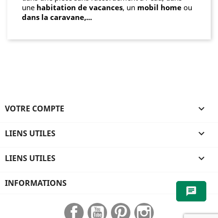
une
habitation de vacances
, un
mobil home
ou
dans la caravane,...
VOTRE COMPTE

LIENS UTILES

LIENS UTILES

INFORMATIONS
chat
Facebook
YouTube
Pinterest
Instagram