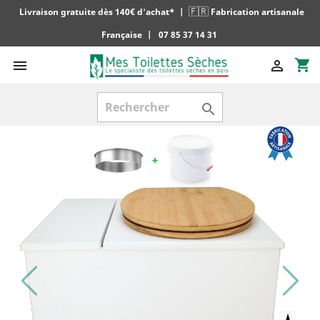
🇫🇷
Livraison gratuite dès 140€ d'achat*
|
Fabrication artisanale
Française
|
07 85 37 14 31
shopping_cart


