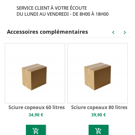
SERVICE CLIENT À VOTRE ÉCOUTE
DU LUNDI AU VENDREDI - DE 8H00 À 18H00
Accessoires complémentaires
keyboard_arrow_left
keyboard_arrow_right
Sciure copeaux 60 litres
Sciure copeaux 80 litres
R
34,90 €
39,90 €
add_shopping_cart
add_shopping_cart