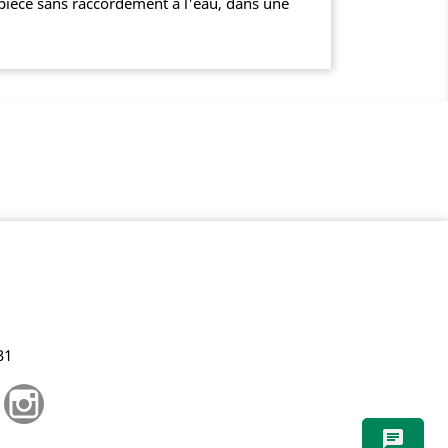
ièce sans raccordement à l'eau, dans une
31
e
Pinterest
Instagram
chat