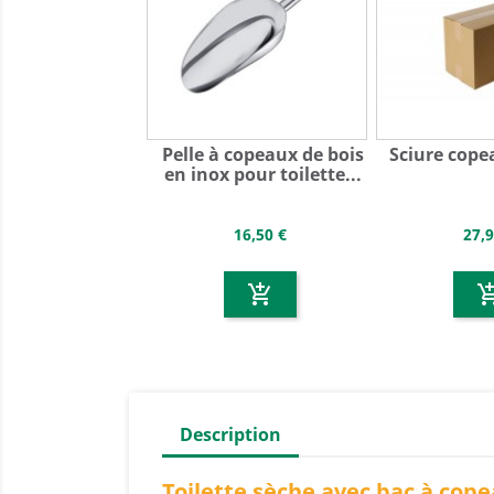
Pelle à copeaux de bois
Sciure copea
en inox pour toilette...
16,50 €
27,9
add_shopping_cart
add_shoppin
Description
Toilette sèche avec bac à cop