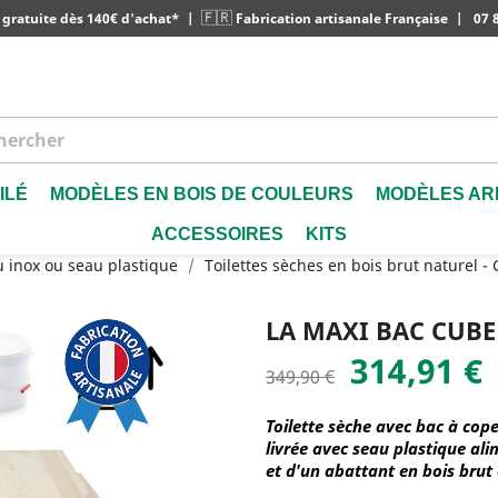
🇫🇷
 gratuite dès 140€ d'achat*
|
Fabrication artisanale Française
|
07 8
ILÉ
MODÈLES EN BOIS DE COULEURS
MODÈLES AR
ACCESSOIRES
KITS
u inox ou seau plastique
Toilettes sèches en bois brut naturel 
LA MAXI BAC CUBE
314,91 €
349,90 €
Toilette sèche avec bac à cop
livrée avec seau plastique ali
et d'un abattant en bois brut