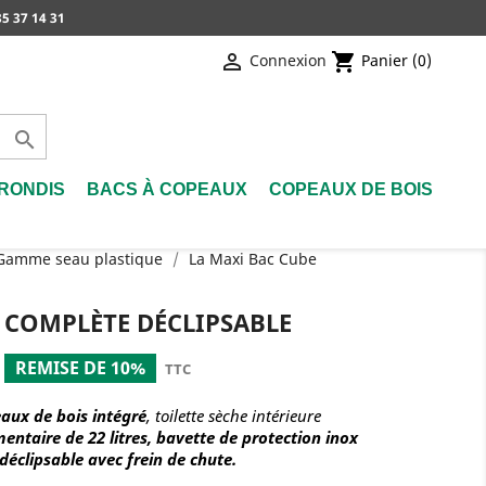
5 37 14 31

shopping_cart
Connexion
Panier
(0)

RONDIS
BACS À COPEAUX
COPEAUX DE BOIS
- Gamme seau plastique
La Maxi Bac Cube
 COMPLÈTE DÉCLIPSABLE
REMISE DE 10%
TTC
eaux de bois intégré
, toilette sèche intérieure
mentaire de 22 litres, bavette de protection inox
 déclipsable
avec frein de chute
.