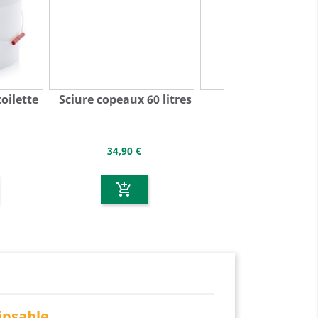
oilette
Sciure copeaux 60 litres
Ro
co
34,90 €
add_shopping_cart
ipsable