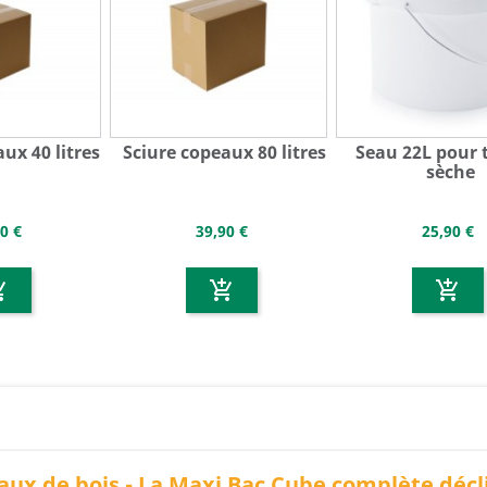
ux 40 litres
Sciure copeaux 80 litres
Seau 22L pour t
sèche
0 €
39,90 €
25,90 €
g_cart
add_shopping_cart
add_shopping_cart
eaux de bois - La Maxi Bac Cube complète décl