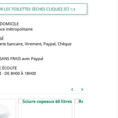
 LES TOILETTES SÈCHES CLIQUEZ-ICI 👈
 DOMICILE
nce métropolitaine
SÉ
rte bancaire, Virement, Paypal, Chèque
 SANS FRAIS avec Paypal
E ÉCOUTE
- DE 8H00 À 18H00
keyboard_arrow_left
keyboard_arrow_right