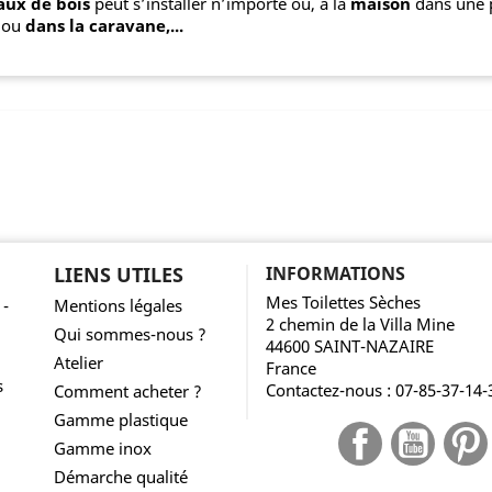
aux de bois
peut s’installer n’importe où, à la
maison
dans une p
ou
dans la caravane,...
LIENS UTILES
INFORMATIONS
Mes Toilettes Sèches
 -
Mentions légales
2 chemin de la Villa Mine
Qui sommes-nous ?
44600 SAINT-NAZAIRE
Atelier
France
s
Contactez-nous :
07-85-37-14-
Comment acheter ?
Gamme plastique
Facebook
YouTub
Gamme inox
Démarche qualité