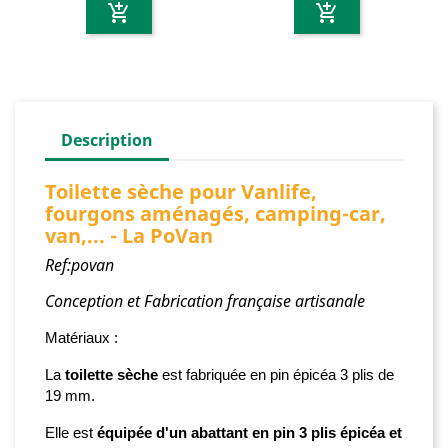
add_shopping_cart
add_shopping_cart
Description
Toilette sèche pour Vanlife,
fourgons aménagés, camping-car,
van,... - La PoVan
Ref:povan
Conception et Fabrication française artisanale
Matériaux :
La
toilette sèche
est fabriquée
en pin épicéa 3 plis de
19 mm.
Elle est
équipée d'un abattant en pin 3 plis épicéa et