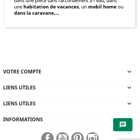
dans une pièce sans raccordement à l'eau, dans
une
habitation de vacances
, un
mobil home
ou
dans la caravane,...
VOTRE COMPTE

LIENS UTILES

LIENS UTILES

INFORMATIONS
chat
Facebook
YouTube
Pinterest
Instagram