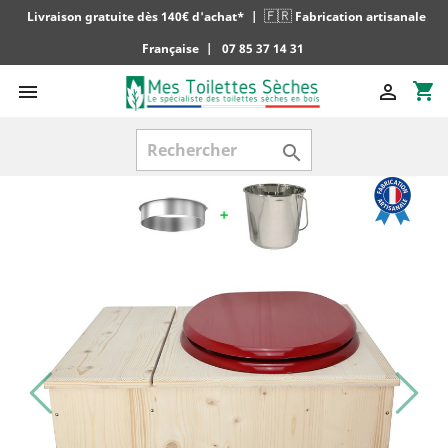
🇫🇷
Livraison gratuite dès 140€ d'achat*
|
Fabrication artisanale
Française
|
07 85 37 14 31
shopping_cart


