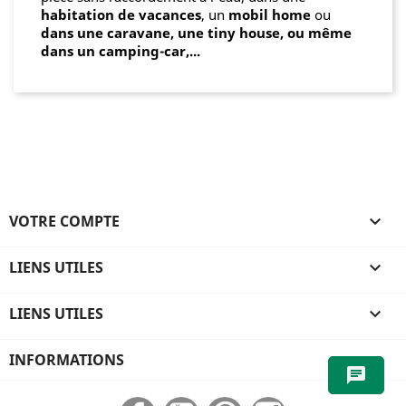
habitation de vacances
, un
mobil home
ou
dans une caravane, une tiny house, ou même
dans un camping-car,...
VOTRE COMPTE

LIENS UTILES

LIENS UTILES

INFORMATIONS
chat
Facebook
YouTube
Pinterest
Instagram