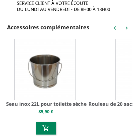
SERVICE CLIENT À VOTRE ÉCOUTE
DU LUNDI AU VENDREDI - DE 8H00 À 18H00
Accessoires complémentaires
keyboard_arrow_left
keyboard_arrow_right
Seau inox 22L pour toilette sèche
Rouleau de 20 sacs 
85,90 €
add_shopping_cart