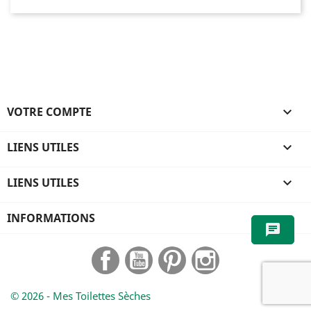
VOTRE COMPTE

LIENS UTILES

LIENS UTILES

INFORMATIONS
chat
Facebook
YouTube
Pinterest
Instagram
© 2026 - Mes Toilettes Sèches