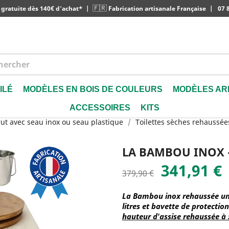
🇫🇷
 gratuite dès 140€ d'achat*
|
Fabrication artisanale Française
|
07 8
ILÉ
MODÈLES EN BOIS DE COULEURS
MODÈLES AR
ACCESSOIRES
KITS
rut avec seau inox ou seau plastique
Toilettes sèches rehaussée
LA BAMBOU INOX 
341,91 €
379,90 €
La Bambou inox rehaussée une
litres et bavette de protection
hauteur d'assise rehaussée à 