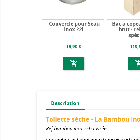
Couvercle pour Seau
Bac à cope
inox 22L
brut - r
spéci
15,90 €
119,
add_shopping_cart
add_shoppin
Description
Toilette sèche - La Bambou in
Ref:bambou inox rehaussée
Conception et Fabrication française artisan