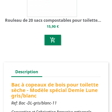
Rouleau de 20 sacs compostables pour toilette...
15,90 €
add_shopping_cart
Description
Bac à copeaux de bois pour toilette
sèche - Modèle spécial Demie Lune
gris/blanc
Ref: Bac -DL-gris/blanc-11
Conception et Fabrication française artisanale